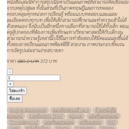
หนังสือเล่มนี้ทำการสรุปเนื้อหาเป็นแผนภาพให้สามารถคิดเชื่อมโย
จากเหตุไปสู่ผล ทั้งในส่วนที่เป็นภาคทฤษฎีและการทดลอง
ครอบคลุมทุกหน่วยการเรียนรู้ พร้อมแบบทดสอบและเฉลย
ละเอียดครบทุกบท เพื่อให้เด็กสามารถศึกษาและทำความเข้าใจได้
ด้วยตนเอง จึงนับเป็นอีกหนึ่งทางเลือกที่สามารถใช้ได้ทั้งเด็ก พ่อแ
ครูผู้ปกครองที่ต้องการเพิ่มทักษะทางวิทยาศาสตร์ให้กับเด็กจน
สามารถนำความรู้เหล่านี้ไปใช้ในการทำข้อสอบให้มีคะแนนสูงขึ้นได้
ทั้งสองภาคเรียนแผนภาพพิมพ์สี่สี สวยงาม ภาพประกอบชัดเจน
การจัดรูปเล่มอ่านง่ายสบายตา
ราคา
380.0 บาท
372 บาท
-
+
ใส่ตะกร้า
ซื้อเลย
Online Bookstore
แนวข้อสอบเข้า ม.4
ร้านหนังสือ
ออนไลน์
รวมข้อสอบ TPAT
ebook
เล่นหุ้นออนไลน์
ThinkBeyond
เล่นหุ้นออนไลน์
เตรียมสอบ
PAT
เฉลย
หนังสือเรียน
ประถม
การลงทุน
ประถม