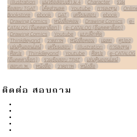
Illustration
แนวข้อสอบเข้า ม.4
Character
รวม
ข้อสอบ TGAT
โค้ดส่วนลด
Youtube
การลงทุน
Onlin
Bookstore
ebook
GAT
เตรียมสอบ
ebook
Drawing Comics
หนังสือคอม
Drawing Comics
e-
CATALOG (อีแคตตาล็อก)
e-CATALOG (อีแคตตาล็อก)
Drawing Comics
Youtube
แบบฝึกหัด
ThinkBeyond
วาดภาพ
หนังสือคอม
เฉลย
คูปอง
เล่นหุ้นออนไลน์
เตรียมสอบ
Illustration
การลงทุน
ศิลปะ
ThinkBeyond
Youtube
ศิลปะ
e-CATALOG
(อีแคตตาล็อก)
รวมข้อสอบ TPAT
เล่นหุ้นออนไลน์
สอบก.พ.
หนังสือ
วาดภาพ
หนังสือ
ติดต่อ สอบถาม