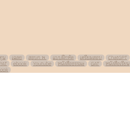
ทุน
เฉลย
สอบก.พ.
แบบฝึกหัด
เตรียมสอบ
ChatGPT
PAT
ebook
Youtube
หนังสือธรรมะ
GAT
หนังสือเรียน
book