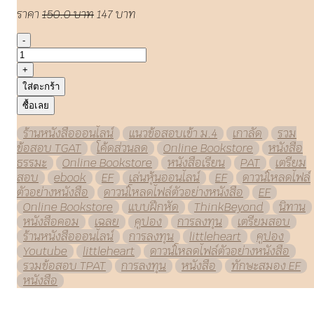
ราคา
150.0 บาท
147 บาท
-
+
ใส่ตะกร้า
ซื้อเลย
ร้านหนังสือออนไลน์
แนวข้อสอบเข้า ม.4
เกาลัด
รวม
ข้อสอบ TGAT
โค้ดส่วนลด
Online Bookstore
หนังสือ
ธรรมะ
Online Bookstore
หนังสือเรียน
PAT
เตรียม
สอบ
ebook
EF
เล่นหุ้นออนไลน์
EF
ดาวน์โหลดไฟล์
ตัวอย่างหนังสือ
ดาวน์โหลดไฟล์ตัวอย่างหนังสือ
EF
Online Bookstore
แบบฝึกหัด
ThinkBeyond
นิทาน
หนังสือคอม
เฉลย
คูปอง
การลงทุน
เตรียมสอบ
ร้านหนังสือออนไลน์
การลงทุน
littleheart
คูปอง
Youtube
littleheart
ดาวน์โหลดไฟล์ตัวอย่างหนังสือ
รวมข้อสอบ TPAT
การลงทุน
หนังสือ
ทักษะสมอง EF
หนังสือ