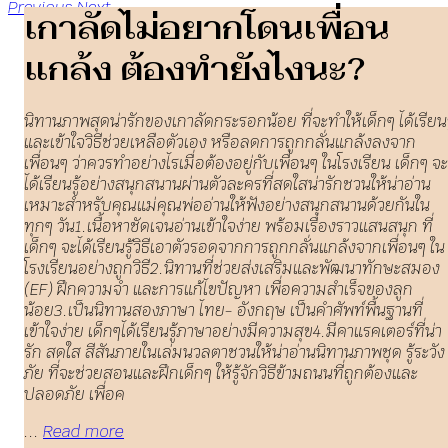
Previous
Next
เกาลัดไม่อยากโดนเพื่อน
แกล้ง ต้องทำยังไงนะ?
นิทานภาพสุดน่ารักของเกาลัดกระรอกน้อย ที่จะทำให้เด็กๆ ได้เรียนร
และเข้าใจวิธีช่วยเหลือตัวเอง หรือลดการถูกกลั่นแกล้งลงจาก
เพื่อนๆ ว่าควรทำอย่างไรเมื่อต้องอยู่กับเพื่อนๆ ในโรงเรียน เด็กๆ จะ
ได้เรียนรู้อย่างสนุกสนานผ่านตัวละครที่สดใสน่ารักชวนให้น่าอ่าน
เหมาะสำหรับคุณแม่คุณพ่ออ่านให้ฟังอย่างสนุกสนานด้วยกันใน
ทุกๆ วัน1.เนื้อหาชัดเจนอ่านเข้าใจง่าย พร้อมเรื่องราวแสนสนุก ที่
เด็กๆ จะได้เรียนรู้วิธีเอาตัวรอดจากการถูกกลั่นแกล้งจากเพื่อนๆ ใน
โรงเรียนอย่างถูกวิธี2.นิทานที่ช่วยส่งเสริมและพัฒนาทักษะสมอง
(EF) ฝึกความจำ และการแก้ไขปัญหา เพื่อความสำเร็จของลูก
น้อย3.เป็นนิทานสองภาษา ไทย- อังกฤษ เป็นคำศัพท์พื้นฐานที่
เข้าใจง่าย เด็กๆได้เรียนรู้ภาษาอย่างมีความสุข4.มีคาแรคเตอร์ที่น่า
รัก สดใส สีสันภายในเล่มนวลตาชวนให้น่าอ่านนิทานภาพชุด รู้ระวัง
ภัย ที่จะช่วยสอนและฝึกเด็กๆ ให้รู้จักวิธีข้ามถนนที่ถูกต้องและ
ปลอดภัย เพื่อค
...
Read more