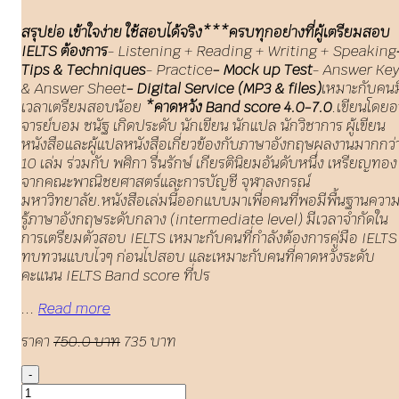
สรุปย่อ เข้าใจง่าย ใช้สอบได้จริง***
ครบทุกอย่างที่ผู้เตรียมสอบ
IELTS ต้องการ
- Listening + Reading + Writing + Speaking
Tips & Techniques
- Practice
- Mock up Test
- Answer Ke
& Answer Sheet
- Digital Service (MP3 & files)
เหมาะกับคนม
เวลาเตรียมสอบน้อย
*คาดหวัง Band score 4.0-7.0
.เขียนโดยอ
จารย์บอม ชนัฐ เกิดประดับ นักเขียน นักแปล นักวิชาการ ผู้เขียน
หนังสือและผู้แปลหนังสือเกี่ยวข้องกับภาษาอังกฤษผลงานมากกว่
10 เล่ม ร่วมกับ พศิกา รื่นรักษ์ เกียรตินิยมอันดับหนึ่ง เหรียญทอง
จากคณะพาณิชยศาสตร์และการบัญชี จุฬาลงกรณ์
มหาวิทยาลัย.หนังสือเล่มนี้ออกแบบมาเพื่อคนที่พอมีพื้นฐานควา
รู้ภาษาอังกฤษระดับกลาง (intermediate level) มีเวลาจำกัดใน
การเตรียมตัวสอบ IELTS เหมาะกับคนที่กำลังต้องการคู่มือ IELTS
ทบทวนแบบไวๆ ก่อนไปสอบ และเหมาะกับคนที่คาดหวังระดับ
คะแนน IELTS Band score ที่ปร
...
Read more
ราคา
750.0 บาท
735 บาท
-