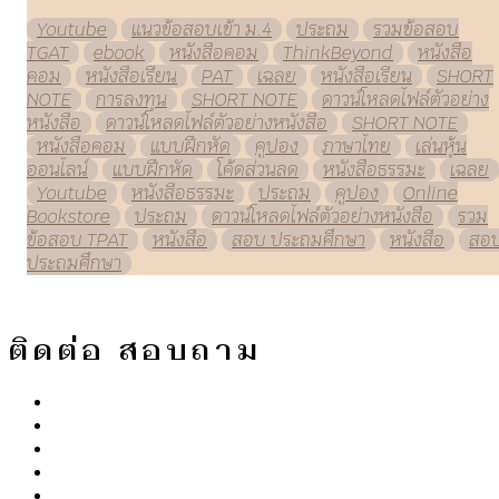
Youtube
แนวข้อสอบเข้า ม.4
ประถม
รวมข้อสอบ
TGAT
ebook
หนังสือคอม
ThinkBeyond
หนังสือ
คอม
หนังสือเรียน
PAT
เฉลย
หนังสือเรียน
SHORT
NOTE
การลงทุน
SHORT NOTE
ดาวน์โหลดไฟล์ตัวอย่าง
หนังสือ
ดาวน์โหลดไฟล์ตัวอย่างหนังสือ
SHORT NOTE
หนังสือคอม
แบบฝึกหัด
คูปอง
ภาษาไทย
เล่นหุ้น
ออนไลน์
แบบฝึกหัด
โค้ดส่วนลด
หนังสือธรรมะ
เฉลย
Youtube
หนังสือธรรมะ
ประถม
คูปอง
Online
Bookstore
ประถม
ดาวน์โหลดไฟล์ตัวอย่างหนังสือ
รวม
ข้อสอบ TPAT
หนังสือ
สอบ ประถมศึกษา
หนังสือ
สอ
ประถมศึกษา
ติดต่อ สอบถาม