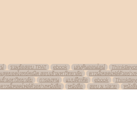
น์
รวมข้อสอบ TPAT
ebook
เล่นหุ้นออนไลน์
ThinkBeyo
มสุดยอดโจทย์คณิต สอบเข้ามหาวิทยาลัย
ดาวน์โหลดไฟล์ตัวอย่างห
เข้ามหาวิทยาลัย
การลงทุน
แบบฝึกหัด
ebook
ThinkBe
ดาวน์โหลดไฟล์ตัวอย่างหนังสือ
หนังสือ
สอบ ม.ปลาย
หนังสื