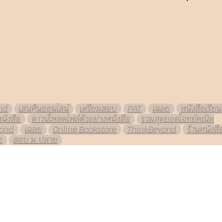
nd
เล่นหุ้นออนไลน์
เตรียมสอบ
PAT
เฉลย
หนังสือเรียน
นังสือ
ดาวน์โหลดไฟล์ตัวอย่างหนังสือ
รวมสุดยอดโจทย์คณิต
yond
เฉลย
Online Bookstore
ThinkBeyond
ร้านหนังสื
อ
สอบ ม.ปลาย