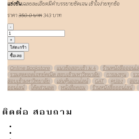
แข่งขัน
เฉลยละเอียดมีคำบรรยายชัดเจน เข้าใจง่ายทุกข้อ
ราคา
350.0 บาท
343 บาท
-
+
ใส่ตะกร้า
ซื้อเลย
Online Bookstore
แนวข้อสอบเข้า ม.4
ร้านหนังสือออนไล
รวมสุดยอดโจทย์คณิต สอบเข้ามหาวิทยาลัย
การลงทุน
รว
สอบเข้ามหาวิทยาลัย
เล่นหุ้นออนไลน์
GAT
คูปอง
สอบ
ออนไลน์
โค้ดส่วนลด
หนังสือคอม
ร้านหนังสือออนไลน์
ติดต่อ สอบถาม