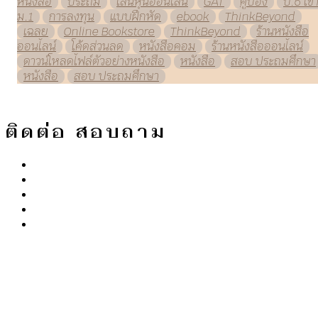
หนังสือ
ประถม
เล่นหุ้นออนไลน์
GAT
คูปอง
ป.6 เข้
ม.1
การลงทุน
แบบฝึกหัด
ebook
ThinkBeyond
เฉลย
Online Bookstore
ThinkBeyond
ร้านหนังสือ
ออนไลน์
โค้ดส่วนลด
หนังสือคอม
ร้านหนังสือออนไลน์
ดาวน์โหลดไฟล์ตัวอย่างหนังสือ
หนังสือ
สอบ ประถมศึกษา
หนังสือ
สอบ ประถมศึกษา
ติดต่อ สอบถาม