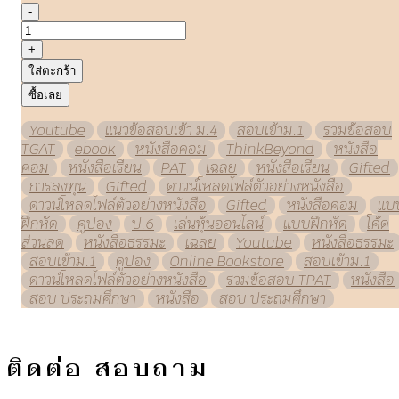
-
+
ใส่ตะกร้า
ซื้อเลย
Youtube
แนวข้อสอบเข้า ม.4
สอบเข้าม.1
รวมข้อสอบ
TGAT
ebook
หนังสือคอม
ThinkBeyond
หนังสือ
คอม
หนังสือเรียน
PAT
เฉลย
หนังสือเรียน
Gifted
การลงทุน
Gifted
ดาวน์โหลดไฟล์ตัวอย่างหนังสือ
ดาวน์โหลดไฟล์ตัวอย่างหนังสือ
Gifted
หนังสือคอม
แบ
ฝึกหัด
คูปอง
ป.6
เล่นหุ้นออนไลน์
แบบฝึกหัด
โค้ด
ส่วนลด
หนังสือธรรมะ
เฉลย
Youtube
หนังสือธรรมะ
สอบเข้าม.1
คูปอง
Online Bookstore
สอบเข้าม.1
ดาวน์โหลดไฟล์ตัวอย่างหนังสือ
รวมข้อสอบ TPAT
หนังสือ
สอบ ประถมศึกษา
หนังสือ
สอบ ประถมศึกษา
ติดต่อ สอบถาม