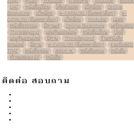
TGAT
คูปอง
Youtube
การลงทุน
Youtube
ebook
GAT
หนังสือเรียน
โค้ดส่วนลด
เป็ดน้อย
Online
Bookstore
เป็ดน้อย
e-CATALOG (อีแคตตาล็อก)
e-
CATALOG (อีแคตตาล็อก)
เป็ดน้อย
Youtube
เฉลย
หนังสือธรรมะ
นิทานef
Online Bookstore
เตรียมสอบ
ThinkBeyond
เล่นหุ้นออนไลน์
หนังสือเรียน
บัดดี้
เล่นหุ้นออนไลน์
นิทาน
ThinkBeyond
ร้านหนังสือ
ออนไลน์
นิทาน
e-CATALOG (อีแคตตาล็อก)
รวมข้อสอบ
TPAT
หนังสือคอม
สอบก.พ.
หนังสือคอม
หนังสือ
ทักษะสมอง EF
หนังสือ
ติดต่อ สอบถาม