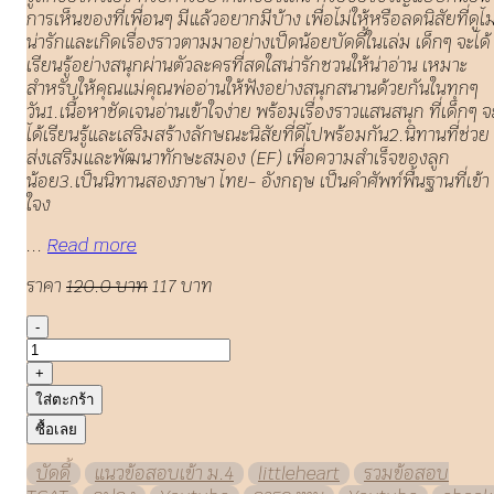
การเห็นของที่เพื่อนๆ มีแล้วอยากมีบ้าง เพื่อไม่ให้หรือลดนิสัยที่ดูไม
น่ารักและเกิดเรื่องราวตามมาอย่างเป็ดน้อยบัดดี้ในเล่ม เด็กๆ จะได้
เรียนรู้อย่างสนุกผ่านตัวละครที่สดใสน่ารักชวนให้น่าอ่าน เหมาะ
สำหรับให้คุณแม่คุณพ่ออ่านให้ฟังอย่างสนุกสนานด้วยกันในทุกๆ
วัน1.เนื้อหาชัดเจนอ่านเข้าใจง่าย พร้อมเรื่องราวแสนสนุก ที่เด็กๆ จ
ได้เรียนรู้และเสริมสร้างลักษณะนิสัยที่ดีไปพร้อมกัน2.นิทานที่ช่วย
ส่งเสริมและพัฒนาทักษะสมอง (EF) เพื่อความสำเร็จของลูก
น้อย3.เป็นนิทานสองภาษา ไทย- อังกฤษ เป็นคำศัพท์พื้นฐานที่เข้า
ใจง
...
Read more
ราคา
120.0 บาท
117 บาท
-
+
ใส่ตะกร้า
ซื้อเลย
บัดดี้
แนวข้อสอบเข้า ม.4
littleheart
รวมข้อสอบ