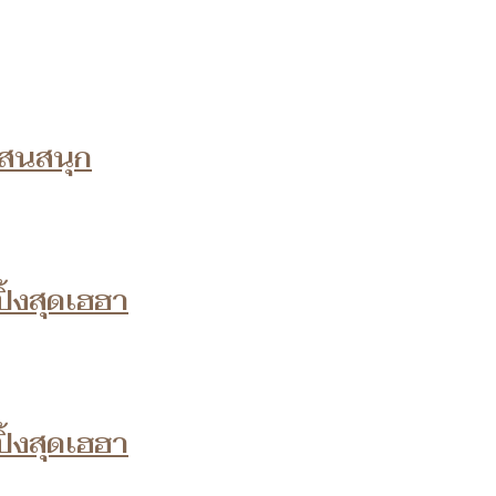
แสนสนุก
ิ้งสุดเฮฮา
ิ้งสุดเฮฮา