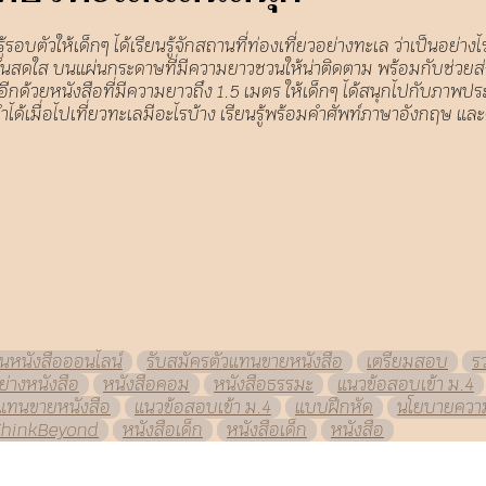
รอบตัวให้เด็กๆ ได้เรียนรู้จักสถานที่ท่องเที่ยวอย่างทะเล ว่าเป็นอย่
ัก สีสันสดใส บนแผ่นกระดาษที่มีความยาวชวนให้น่าติดตาม พร้อมกับช่
้อีกด้วยหนังสือที่มีความยาวถึง 1.5 เมตร ให้เด็กๆ ได้สนุกไปกับภาพปร
้เมื่อไปเที่ยวทะเลมีอะไรบ้าง เรียนรู้พร้อมคำศัพท์ภาษาอังกฤษ และด้
านหนังสือออนไลน์
รับสมัครตัวแทนขายหนังสือ
เตรียมสอบ
ร
ย่างหนังสือ
หนังสือคอม
หนังสือธรรมะ
แนวข้อสอบเข้า ม.4
วแทนขายหนังสือ
แนวข้อสอบเข้า ม.4
แบบฝึกหัด
นโยบายความ
ThinkBeyond
หนังสือเด็ก
หนังสือเด็ก
หนังสือ