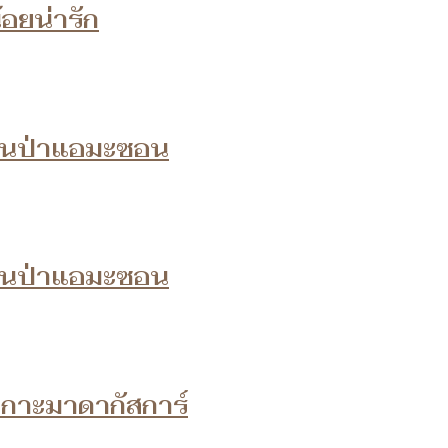
้อยน่ารัก
บ ในป่าแอมะซอน
บ ในป่าแอมะซอน
เกาะมาดากัสการ์