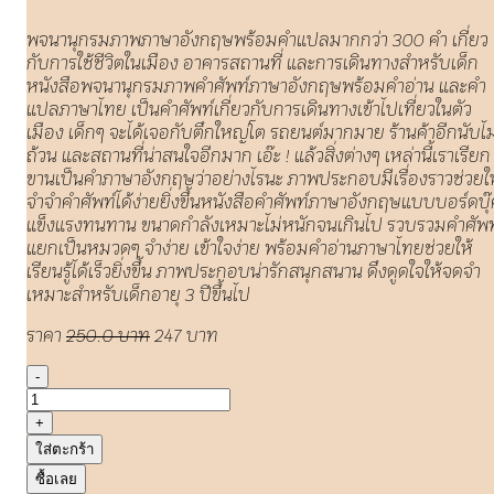
พจนานุกรมภาพภาษาอังกฤษพร้อมคำแปลมากกว่า 300 คำ เกี่ยว
กับการใช้ชีวิตในเมือง อาคารสถานที่ และการเดินทางสำหรับเด็ก
หนังสือพจนานุกรมภาพคำศัพท์ภาษาอังกฤษพร้อมคำอ่าน และคำ
แปลภาษาไทย เป็นคำศัพท์เกี่ยวกับการเดินทางเข้าไปเที่ยวในตัว
เมือง เด็กๆ จะได้เจอกับตึกใหญ่โต รถยนต์มากมาย ร้านค้าอีกนับไม
ถ้วน และสถานที่น่าสนใจอีกมาก เอ๊ะ ! แล้วสิ่งต่างๆ เหล่านี้เราเรียก
ขานเป็นคำภาษาอังกฤษว่าอย่างไรนะ ภาพประกอบมีเรื่องราวช่วยให
จำจำคำศัพท์ได้ง่ายยิ่งขึ้นหนังสือคำศัพท์ภาษาอังกฤษแบบบอร์ดบุ
แข็งแรงทนทาน ขนาดกำลังเหมาะไม่หนักจนเกินไป รวบรวมคำศัพท
แยกเป็นหมวดๆ จำง่าย เข้าใจง่าย พร้อมคำอ่านภาษาไทยช่วยให้
เรียนรู้ได้เร็วยิ่งขึ้น ภาพประกอบน่ารักสนุกสนาน ดึงดูดใจให้จดจำ
เหมาะสำหรับเด็กอายุ 3 ปีขึ้นไป
ราคา
250.0 บาท
247 บาท
-
+
ใส่ตะกร้า
ซื้อเลย