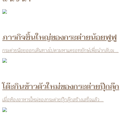
ภารกิจชิ้นใหญ่ของกระต่ายน้อยฟูฟู
กระต่ายน้อยออกเดินทางไปตามหาแครอทยักษ์เพื่อนำกลับม...
โต๊ะกินข้าวตัวใหม่ของกระต่ายปุ๊กลุ๊ก
เมื่อห้องอาหารใหม่ของกระต่ายปุ๊กลุ๊กสร้างเสร็จแล้ว...