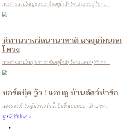
กระต่ายส่วนใหญ่ชอบอาศัยอยู่ใกล้ๆ โพรง และอยู่กับกร...
นิทานรางวัลนานาชาติ ผจญภัยนอก
โพรง
กระต่ายส่วนใหญ่ชอบอาศัยอยู่ใกล้ๆ โพรง และอยู่กับกร...
บอร์ดบุ๊ค วู้ว ! แอบดู บ้านสัตว์น่ารัก
ลองย่องเข้าไปดูในโพรง ในถ้ำ ปีนขึ้นไปบนยอดไม้ และด...
ดูหนังสืออื่นๆ »