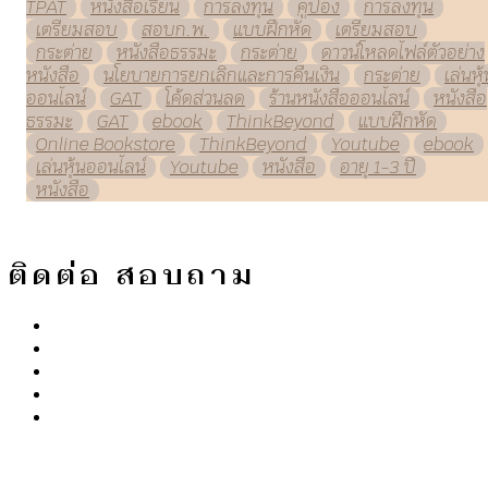
TPAT
หนังสือเรียน
การลงทุน
คูปอง
การลงทุน
เตรียมสอบ
สอบก.พ.
แบบฝึกหัด
เตรียมสอบ
กระต่าย
หนังสือธรรมะ
กระต่าย
ดาวน์โหลดไฟล์ตัวอย่าง
หนังสือ
นโยบายการยกเลิกและการคืนเงิน
กระต่าย
เล่นหุ
ออนไลน์
GAT
โค้ดส่วนลด
ร้านหนังสือออนไลน์
หนังสือ
ธรรมะ
GAT
ebook
ThinkBeyond
แบบฝึกหัด
Online Bookstore
ThinkBeyond
Youtube
ebook
เล่นหุ้นออนไลน์
Youtube
หนังสือ
อายุ 1-3 ปี
หนังสือ
ติดต่อ สอบถาม