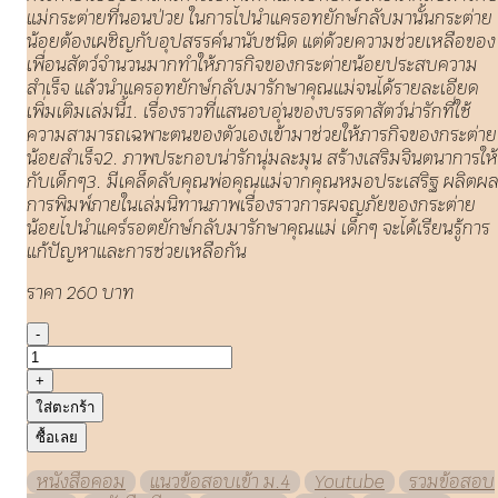
แม่กระต่ายที่นอนป่วย ในการไปนำแครอทยักษ์กลับมานั้นกระต่าย
น้อยต้องเผชิญกับอุปสรรค์นานับชนิด แต่ด้วยความช่วยเหลือของ
เพื่อนสัตว์จำนวนมากทำให้ภารกิจของกระต่ายน้อยประสบความ
สำเร็จ แล้วนำแครอทยักษ์กลับมารักษาคุณแม่จนได้รายละเอียด
เพิ่มเติมเล่มนี้1. เรื่องราวที่แสนอบอุ่นของบรรดาสัตว์น่ารักที่ใช้
ความสามารถเฉพาะตนของตัวเองเข้ามาช่วยให้ภารกิจของกระต่าย
น้อยสำเร็จ2. ภาพประกอบน่ารักนุ่มละมุน สร้างเสริมจินตนาการให้
กับเด็กๆ3. มีเคล็ดลับคุณพ่อคุณแม่จากคุณหมอประเสริฐ ผลิตผ
การพิมพ์ภายในเล่มนิทานภาพเรื่องราวการผจญภัยของกระต่าย
น้อยไปนำแคร์รอตยักษ์กลับมารักษาคุณแม่ เด็กๆ จะได้เรียนรู้การ
แก้ปัญหาและการช่วยเหลือกัน
ราคา 260 บาท
-
+
ใส่ตะกร้า
ซื้อเลย
หนังสือคอม
แนวข้อสอบเข้า ม.4
Youtube
รวมข้อสอบ