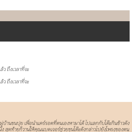
มู่บ้านขนปุย เพื่อนำแคร์รอตที่ตนเองหามาได้ ไปแลกกับโต๊ะกินข้าวดัง
่ง สุดท้ายก็วานให้คุณแบดเจอร์ช่วยขนโต๊ะดังกล่าวไปยังโพรงของตน