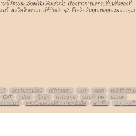
ได้รายละเอียดเพิ่มเติมเล่มนี้1. เรื่องราวการแลกเปลี่ยนสิ่งของที่
่มละมุน สร้างเสริมจินตนาการให้กับเด็กๆ3. มีเคล็ดลับคุณพ่อคุณแม่จากคุณ
nd
เล่นหุ้นออนไลน์
เตรียมสอบ
PAT
เฉลย
หนังสือเรียน
GAT
คูปอง
ปุ๊กลุ๊ก
การลงทุน
แบบฝึกหัด
ebook
ือออนไลน์
ดาวน์โหลดไฟล์ตัวอย่างหนังสือ
หนังสือ
อายุ 1-3 ปี